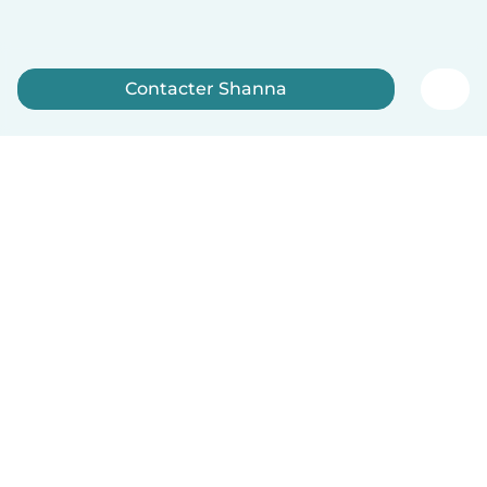
Contacter Shanna
Inscrivez-vous maintenant
Français
Comment ça marche
Aide
Conditions et confidentialité
Tarifs