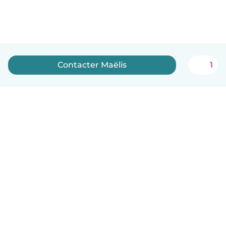
Contacter Maëlis
1
Français
Comment ça marche
Aide
Conditions et confidentialité
Tarifs