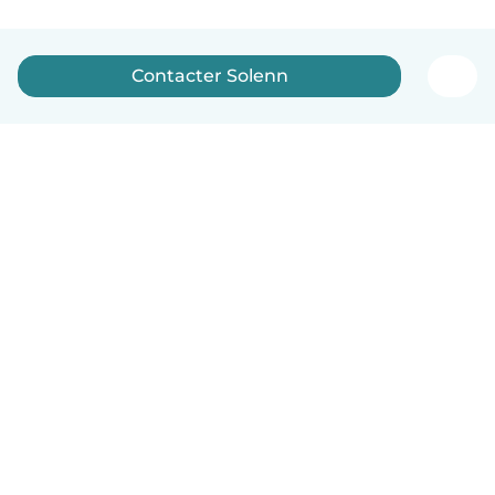
Contacter Solenn
Français
Comment ça marche
Aide
Conditions et confidentialité
Tarifs
Coordonnées de l'entreprise
Babysits pour les entreprises