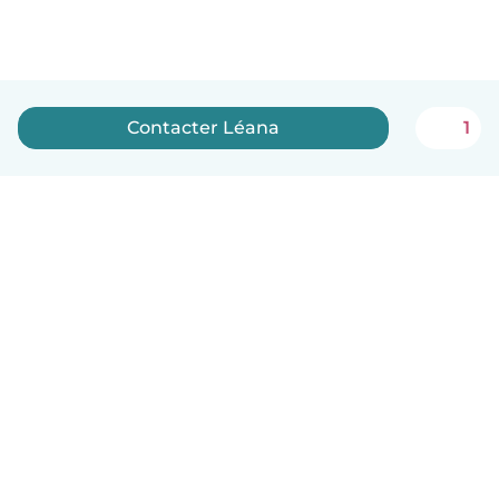
Contacter Léana
1
Français
Comment ça marche
Aide
Conditions et confidentialité
Tarifs
Coordonnées de l'entreprise