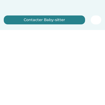
Contacter Baby-sitter
Inscrivez-vous maintenant
Français
Comment ça marche
Aide
Conditions et confidentialité
Tarifs