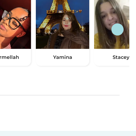
rmellah
Yamina
Stacey