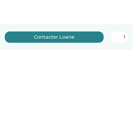
Contacter Loane
1
Français
Comment ça marche
Aide
Conditions et confidentialité
Tarifs