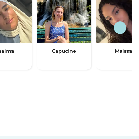
haima
Capucine
Maissa