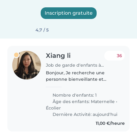
Inscription gratuite
4,7 / 5
Xiang li
36
Job de garde d'enfants à Châtillon
Bonjour, Je recherche une
personne bienveillante et
dynamique pour garder mon fils
(bientôt 7 ans) dès la rentrée de
Nombre d'enfants: 1
septembre en 2026. Benjamin a
Âge des enfants:
Maternelle
•
été diagnostiqué TSA en 2022.
Écolier
C'est..
Dernière Activité: aujourd'hui
11,00 €/heure