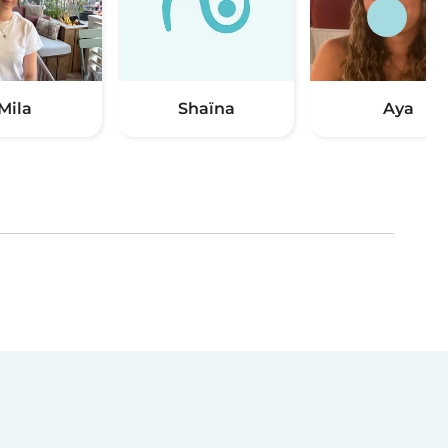
Mila
Shaïna
Aya