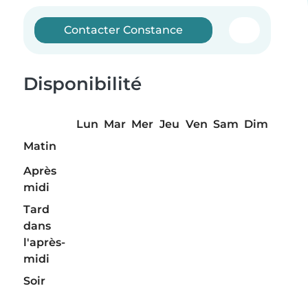
Contacter Constance
Disponibilité
Lun
Mar
Mer
Jeu
Ven
Sam
Dim
Matin
Après
midi
Tard
dans
l'après-
midi
Soir