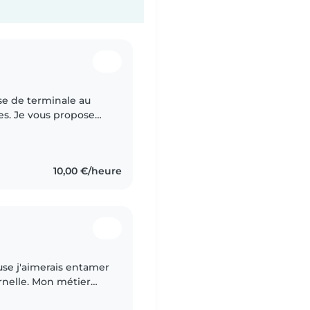
sse de terminale au
es. Je vous propose
 J'ai pu effectuer un
10,00 €/heure
euse j'aimerais entamer
rnelle. Mon métier
 permanent avec les