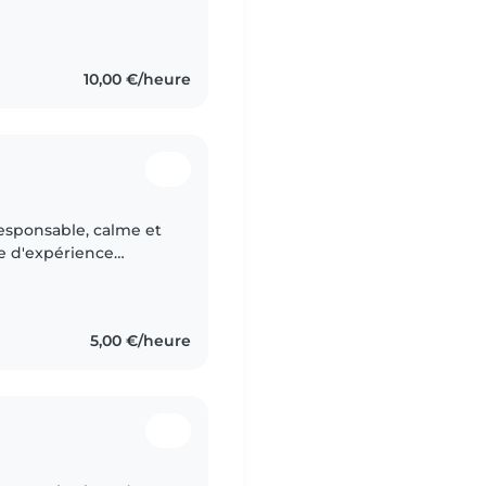
étier. Dans la vie je
10,00 €/heure
 responsable, calme et
re d'expérience
ent pour le dessin, la
5,00 €/heure