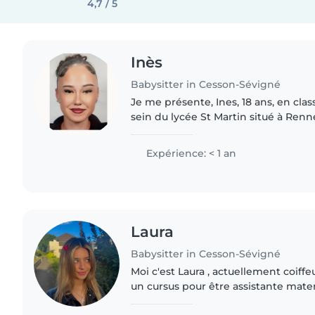
4,7 / 5
Inès
Babysitter in Cesson-Sévigné
Je me présente, Ines, 18 ans, en cla
sein du lycée St Martin situé à Renn
mes services en tant que baby sitter.
stage en..
Expérience: < 1 an
Laura
Babysitter in Cesson-Sévigné
Moi c'est Laura , actuellement coiff
un cursus pour être assistante mate
actuel me permet d'être en contact