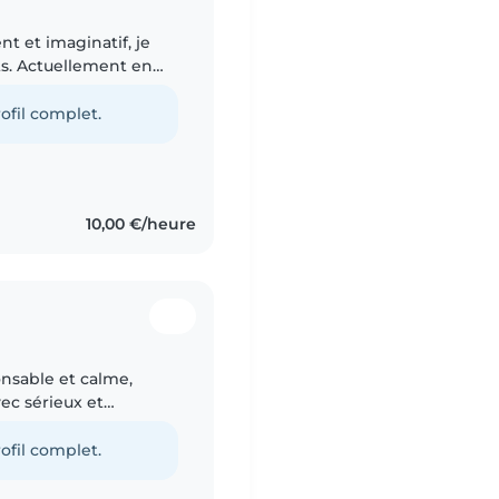
nt et imaginatif, je
ts. Actuellement en
es tout-petits, les
ofil complet.
10,00 €/heure
onsable et calme,
ec sérieux et
e professionnelle en
ofil complet.