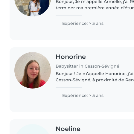
Bonjour, Je m'appelle Armelle, j'ai 19
terminer ma première année d'étu
Titulaire du BAFA et du PSC1, j'ai l'
enfants dans..
Expérience: > 3 ans
Honorine
Babysitter in Cesson-Sévigné
Bonjour ! Je m'appelle Honorine, j'ai 22 ans et j'habite à
Cesson-Sévigné, à proximité de Ren
réaliser des babysittings ponctuels 
alentours, les soirs..
Expérience: > 5 ans
Noeline