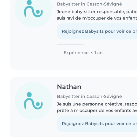
Babysitter in Cesson-Sévigné
Jeune baby-sitter responsable, patie
suis ravi de m'occuper de vos enfan
formation, j'ai de l'expérience avec l
enfants d'âge..
Rejoignez Babysits pour voir ce pr
Expérience: < 1 an
Nathan
Babysitter in Cesson-Sévigné
Je suis une personne créative, resp
prête à m'occuper de vos enfants av
enthousiasme. Même sans expérienc
garde d'enfants, je possède..
Rejoignez Babysits pour voir ce pr