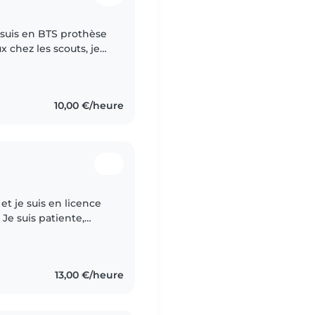
 suis en BTS prothèse
x chez les scouts, je
ans. J'ai déjà gardé
10,00 €/heure
 et je suis en licence
 Je suis patiente,
i aider aux devoirs si..
13,00 €/heure