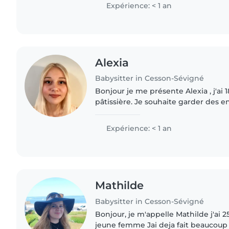
enfants j'adore..
Expérience: < 1 an
Alexia
Babysitter in Cesson-Sévigné
Bonjour je me présente Alexia , j'ai 
pâtissière. Je souhaite garder des e
me faire un peu d'argent de poche et
famille !
Expérience: < 1 an
Mathilde
Babysitter in Cesson-Sévigné
Bonjour, je m'appelle Mathilde j'ai 25
jeune femme Jai deja fait beaucoup