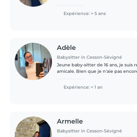
garde d'animaux qui en as été mon m
n'attend qu'une..
Expérience: > 5 ans
Adèle
Babysitter in Cesson-Sévigné
Jeune baby-sitter de 16 ans, je suis
amicale. Bien que je n'aie pas enco
professionnelle, j'ai beaucoup de tal
lecture à..
Expérience: < 1 an
Armelle
Babysitter in Cesson-Sévigné