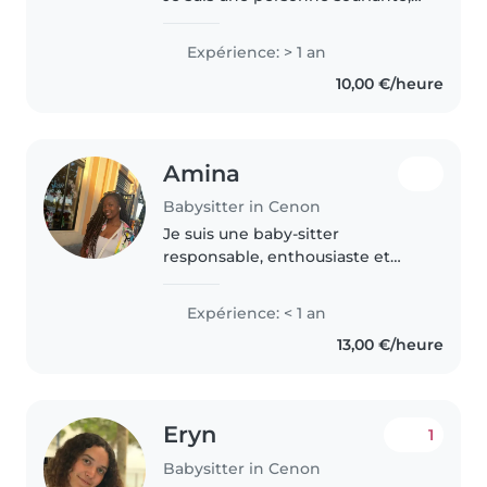
attentive et toujours prête à
partager de bons moments.
Expérience: > 1 an
J’adore passer du temps avec les
10,00 €/heure
enfants. Je suis patiente,..
Amina
Babysitter in Cenon
Je suis une baby-sitter
responsable, enthousiaste et
patiente, prête à s'occuper de
vos enfants avec soin et
Expérience: < 1 an
attention. Bien que je sois
13,00 €/heure
nouvelle dans le domaine, je suis
passionnée..
Eryn
1
Babysitter in Cenon