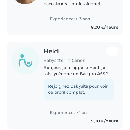
baccalauréat professionnel
AGOrA (Assistance à la Gestion
des Organisations et de leurs
Expérience: > 3 ans
Activités). Sérieuse, responsable
8,00 €/heure
et à l'écoute, j'aime le contact
avec..
Heidi
Babysitter in Cenon
Bonjour, je m'appelle Heidi je
suis lycéenne en Bac pro ASSP
(accompagnement soin service à
la personne) en 1ère. J'ai 16ans et
Rejoignez Babysits pour voir
je cherche à faire de la garde
ce profil complet.
d'enfants pendant le..
Expérience: > 1 an
9,00 €/heure