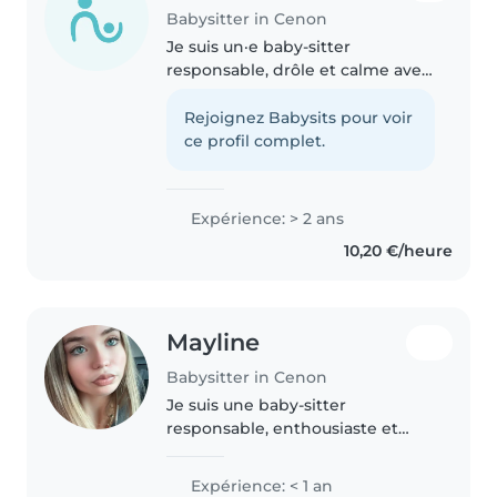
Babysitter in Cenon
Je suis un·e baby-sitter
responsable, drôle et calme avec
2 ans d'expérience auprès de
tout-petits, enfants et ados.
Rejoignez Babysits pour voir
Titulaire du CAP Cuisine, je
ce profil complet.
pratique le dessin, les activités..
Expérience: > 2 ans
10,20 €/heure
Mayline
Babysitter in Cenon
Je suis une baby-sitter
responsable, enthousiaste et
calme, idéale pour s'occuper de
vos enfants. Actuellement en fin
Expérience: < 1 an