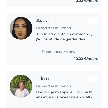
10,00 €/heure
stage auprès d'enfants en..
Ayaa
Babysitter in Cenon
Je suis étudiante en commerce,
j'ai l'habitude de garder des
enfants depuis l'âge de 14 ans, je
suis une personne très impliqué
Expérience: > 4 ans
avec les enfants
10,00 €/heure
Lilou
Babysitter in Cenon
Bonjour je m'appelle Lilou, j'ai 17
ans et je suis lycéenne en STMG.
J'adore m'occuper des enfants,
je suis sérieuse, calme, a l'écoute,