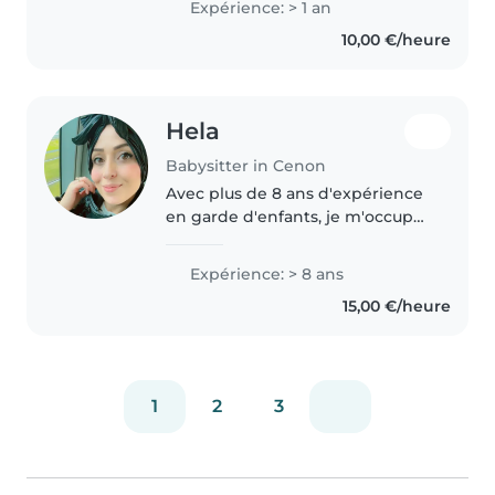
Expérience: > 1 an
drôle quand il le faut et surtout
10,00 €/heure
responsable...
Hela
Babysitter in Cenon
Avec plus de 8 ans d'expérience
en garde d'enfants, je m'occupe
avec plaisir des bébés, tout-
petits, enfants d'âge préscolaire,
Expérience: > 8 ans
écoliers et adolescents. Je suis
15,00 €/heure
une personne responsable,..
1
2
3