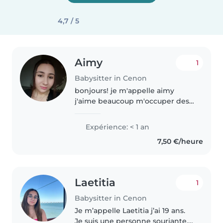
4,7 / 5
Aimy
1
Babysitter in Cenon
bonjours! je m'appelle aimy
j'aime beaucoup m'occuper des
enfants. je fait du babysitting
pour me faire un peu d'argent
Expérience: < 1 an
de poche. Mes horaires sont fixe
7,50 €/heure
et je peut me déplacer sans..
Laetitia
1
Babysitter in Cenon
Je m’appelle Laetitia j’ai 19 ans.
Je suis une personne souriante,