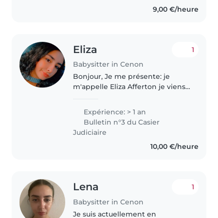
de première au lycée j'ai donc
9,00 €/heure
des horaires un peut varié
jusqu'à..
Eliza
1
Babysitter in Cenon
Bonjour, Je me présente: je
m'appelle Eliza Afferton je viens
de terminer mes études de CAP
Cuisine. Je me propose pour
Expérience: > 1 an
garder vos enfants. J'ai déjà de
Bulletin n°3 du Casier
l'expériences. Je suis motivée,..
Judiciaire
10,00 €/heure
Lena
1
Babysitter in Cenon
Je suis actuellement en