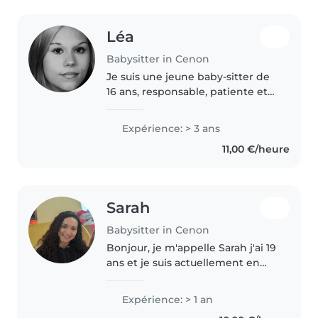
Léa
Babysitter in Cenon
Je suis une jeune baby-sitter de
16 ans, responsable, patiente et
sportive. J'ai 3 ans d'expérience
auprès des enfants d'âge
Expérience: > 3 ans
préscolaire et élémentaire. Je
11,00 €/heure
suis formée aux premiers..
Sarah
Babysitter in Cenon
Bonjour, je m'appelle Sarah j'ai 19
ans et je suis actuellement en
formation au diplôme de
psychomotricien. Au cours de
Expérience: > 1 an
ma formation j'ai pu effectuer un