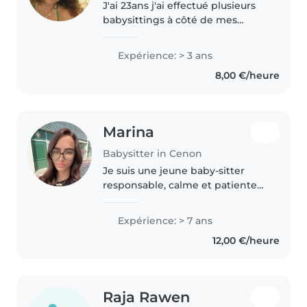
J'ai 23ans j'ai effectué plusieurs
babysittings à côté de mes
études. Actuellement diplômé
d'un Master MEEF (Métiers de
Expérience: > 3 ans
l'Enseignement, de l'Éducation
8,00 €/heure
et de la Formation), j'ai obtenu..
Marina
Babysitter in Cenon
Je suis une jeune baby-sitter
responsable, calme et patiente
avec 7 ans d'expérience en
garde d'enfants, de nourrissons à
Expérience: > 7 ans
écoliers. J'adore dessiner, lire des
12,00 €/heure
histoires et jouer avec..
Raja Rawen