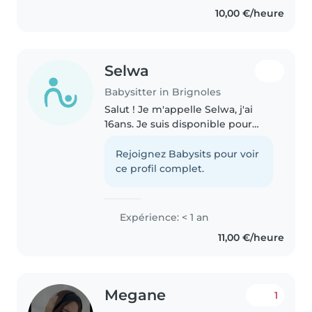
babysitting et en crèche et école
10,00 €/heure
primaire ayant aussi deux..
Selwa
Babysitter in Brignoles
Salut ! Je m'appelle Selwa, j'ai
16ans. Je suis disponible pour
garder vos enfants. Sérieuse,
ponctuelle et à l'écoute, j'adore
Rejoignez Babysits pour voir
passer du temps avec les
ce profil complet.
enfants, jouer avec eux et..
Expérience: < 1 an
11,00 €/heure
Megane
1