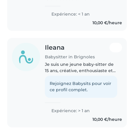
étudiante à la fac. J’aime passer
du temps avec les enfants, jouer
Expérience: < 1 an
avec eux et veiller à leur sécurité.
10,00 €/heure
Je suis calme,..
Ileana
Babysitter in Brignoles
Je suis une jeune baby-sitter de
15 ans, créative, enthousiaste et
responsable, avec une année
d'expérience en garde d'enfants
Rejoignez Babysits pour voir
pour les tout-petits, les bébés,
ce profil complet.
les enfants d'âge préscolaire..
Expérience: > 1 an
10,00 €/heure