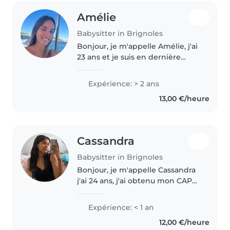
Amélie
Babysitter in Brignoles
Bonjour, je m'appelle Amélie, j'ai
23 ans et je suis en dernière
année de licence de droit à
distance. Je suis sur brignoles à
Expérience: > 2 ans
partir de septembre car je suis
13,00 €/heure
mon chéri qui a été affecté..
Cassandra
Babysitter in Brignoles
Bonjour, je m'appelle Cassandra
j'ai 24 ans, j'ai obtenu mon CAP
accompagnant éducatif petit
enfance cette année. Je travaille
Expérience: < 1 an
actuellement dans une Micro
12,00 €/heure
crèche en accompagnant les..