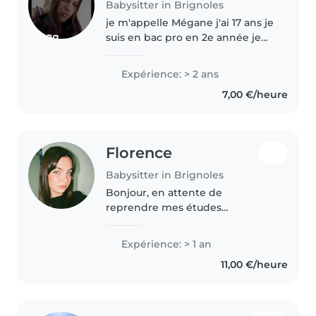
Babysitter in Brignoles
je m'appelle Mégane j'ai 17 ans je
suis en bac pro en 2e année je
suis une baby-sitter tres
responsable, créative et
Expérience: > 2 ans
attentionnée. J'ai 2 ans
7,00 €/heure
d'expérience dans ma filière j'ai
garder..
Florence
Babysitter in Brignoles
Bonjour, en attente de
reprendre mes études
d'infirmière en septembre, je
propose mes services en
Expérience: > 1 an
babysitting. Je suis à l'aise avec
11,00 €/heure
les enfants ayant des besoins
spécifiques, notamment..