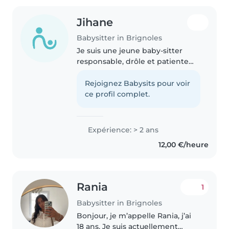
Jihane
Babysitter in Brignoles
Je suis une jeune baby-sitter
responsable, drôle et patiente
avec 2 ans d'expérience en
garde d'enfants de tous âges. Je
Rejoignez Babysits pour voir
parle couramment l'arabe,
ce profil complet.
l'espagnol et le français, ce qui..
Expérience: > 2 ans
12,00 €/heure
Rania
1
Babysitter in Brignoles
Bonjour, je m’appelle Rania, j’ai
18 ans. Je suis actuellement