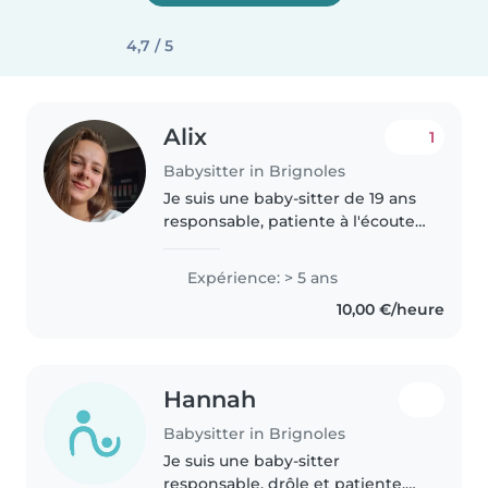
4,7 / 5
Alix
1
Babysitter in Brignoles
Je suis une baby-sitter de 19 ans
responsable, patiente à l'écoute
et créative avec 5 ans
d'expérience. J'ai pris soin
Expérience: > 5 ans
d'enfants de tous âges, des
10,00 €/heure
bébés aux adolescents, et je suis..
Hannah
Babysitter in Brignoles
Je suis une baby-sitter
responsable, drôle et patiente,