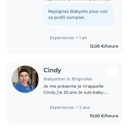
avec de l'expérience auprès des
enfants d'âge préscolaire et
Rejoignez Babysits pour voir
primaire. Bien que je n'aie pas
ce profil complet.
de certification de premiers
secours,..
Expérience: < 1 an
12,00 €/heure
Cindy
Babysitter in Brignoles
Je me présente je m'appelle
Cindy j'ai 20 ans Je suis baby-
sitter Je travaille dans le
domaine des enfants. Je
Expérience: > 2 ans
pratique des activités manuelles
10,00 €/heure
et jeux sportif pour les besoins
des..