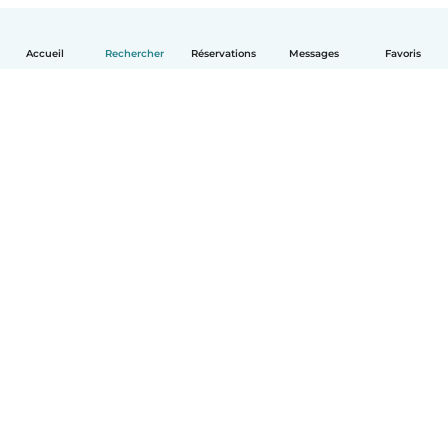
Accueil
Rechercher
Réservations
Messages
Favoris
Français
Comment ça marche
Aide
Conditions et confidentialité
Tarifs
Coordonnées de l'entreprise
Babysits pour les entreprises
Les normes communautaires