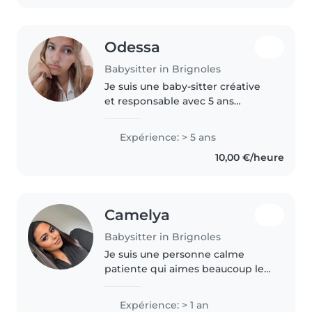
Odessa
Babysitter in Brignoles
Je suis une baby-sitter créative
et responsable avec 5 ans
d'expérience auprès des enfants,
enfants d'âge préscolaire et en
Expérience: > 5 ans
particulier. Passionnée de dessin
10,00 €/heure
et de travaux manuels,..
Camelya
Babysitter in Brignoles
Je suis une personne calme
patiente qui aimes beaucoup les
enfants j'ai eu mon cap petite
enfance j'ai de l'expérience en
Expérience: > 1 an