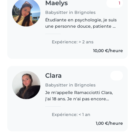
Maelys
1
Babysitter in Brignoles
Étudiante en psychologie, je suis
une personne douce, patiente et
créative ✨J'aime passer du
temps avec les enfants, leur
Expérience: > 2 ans
proposer des activités adaptées
10,00 €/heure
à leur âge et veiller à ce..
Clara
Babysitter in Brignoles
Je m'appelle Ramacciotti Clara,
j'ai 18 ans. Je n'ai pas encore
d'expérience en garde d'enfants
à domicile, mais j'ai réalisé un
Expérience: < 1 an
stage en périscolaire. Durant ce
1,00 €/heure
stage, j'étais avec..