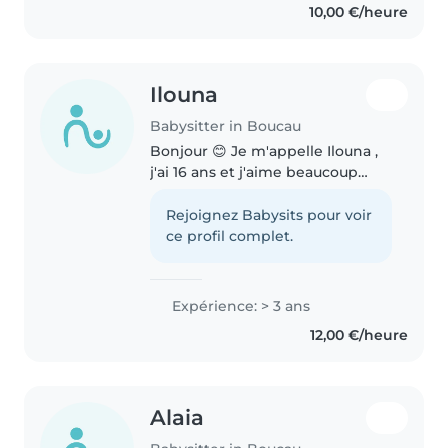
10,00 €/heure
l'aise avec les enfants. J'aime..
Ilouna
Babysitter in Boucau
Bonjour 😊 Je m'appelle Ilouna ,
j'ai 16 ans et j'aime beaucoup
m'occuper des enfants. Étant
habituée à garder mes petits
Rejoignez Babysits pour voir
frères et sœurs, je suis calme,
ce profil complet.
patiente et attentive. J'aime..
Expérience: > 3 ans
12,00 €/heure
Alaia