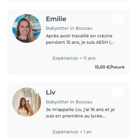
Emilie
Babysitter in Boucau
Après avoir travaillé en crèche
pendant 15 ans, je suis AESH (
accompagnant d'enfant en
situation de handicap en
Expérience: > 11 ans
maternelle) J'ai 2 ado à la
15,00 €/heure
maison!!
Liv
Babysitter in Boucau
Je m'appelle Liv, j'ai 16 ans et je
suis en première au lycée
général. J'ai l'habitude de
m'occuper de mes petits frères
Expérience: < 1 an
et cousins, ce qui me rend à