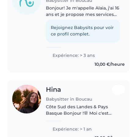
Babysitter in Boucau
Bonjour! Je m'appelle Alaia, j'ai 16
ans et je propose mes services
de baby-sitting sur le BAB et ses
alentours. J'ai une très bonne
Rejoignez Babysits pour voir
expérience avec les enfants,
ce profil complet.
acquise au fil des..
Expérience: > 3 ans
10,00 €/heure
Hina
Babysitter in Boucau
Côte Sud des Landes & Pays
Basque Bonjour !🌸 Moi c'est
Hina, j'ai 18ans ,permifiée, et je
suis en terminale au lycée Cassin
Expérience: > 1 an
à Bayonne. Je propose mes