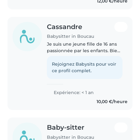
12,00 €/heure
services de baby-sitting (à partir..
Cassandre
Babysitter in Boucau
Je suis une jeune fille de 16 ans
passionnée par les enfants. Bien
que je n'aie pas encore
d'expérience officielle, j'ai
Rejoignez Babysits pour voir
beaucoup d'enthousiasme et de
ce profil complet.
créativité à partager avec vos..
Expérience: < 1 an
10,00 €/heure
Baby-sitter
Babysitter in Boucau