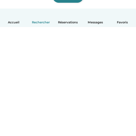
Accueil
Rechercher
Réservations
Messages
Favoris
Français
Comment ça marche
Aide
Conditions et confidentialité
Tarifs
Coordonnées de l'entreprise
Babysits pour les entreprises
Les normes communautaires