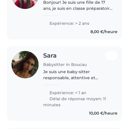
Bonjour! Je suis une fille de 17
ans, je suis en classe préparatoire
à Toulouse en PCSI. Je parle
couramment anglais et je me
Expérience: > 2 ans
débrouille bien espagnol, je
8,00 €/heure
peux aussi donner des cours..
Sara
Babysitter in Boucau
Je suis une baby-sitter
responsable, attentive et
empathique. Après mon bac
j'aimerais vraiment aller dans le
Expérience: < 1 an
social avec les enfants. J'ai déjà
Délai de réponse moyen: 11
gardé des enfants de la famille
minutes
ou..
10,00 €/heure