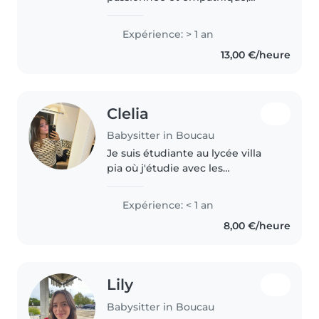
prête à offrir des soins
exceptionnels à votre famille. J'ai
Expérience: > 1 an
développé des compétences
13,00 €/heure
solides pour m'occuper d'enfants
de tous âges,..
Clelia
Babysitter in Boucau
Je suis étudiante au lycée villa
pia où j'étudie avec les
spécialités physique chimie et
SVT J'ai 17ans Bientôt 18
Expérience: < 1 an
expérience avec les enfants : J'ai
8,00 €/heure
souvent était en charge
d'enfant..
Lily
Babysitter in Boucau