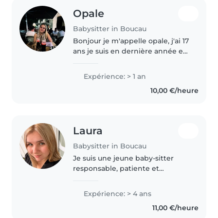
Opale
Babysitter in Boucau
Bonjour je m'appelle opale, j'ai 17
ans je suis en dernière année en
école d'esthétique, je suis une
fille très joyeuse , très gentille
Expérience: > 1 an
avec un grand cœur, j'adore rire
10,00 €/heure
je rigole tout..
Laura
Babysitter in Boucau
Je suis une jeune baby-sitter
responsable, patiente et
créative, avec 4 ans d'expérience
en garde d'enfants de tous âges.
Expérience: > 4 ans
Je parle anglais, espagnol et
11,00 €/heure
français. Titulaire d'un Bac..