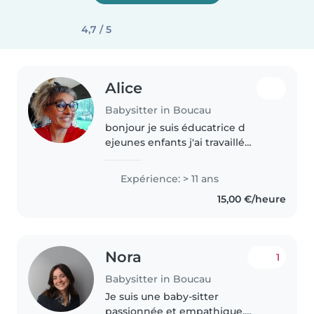
4,7 / 5
Alice
Babysitter in Boucau
bonjour je suis éducatrice d
ejeunes enfants j'ai travaillé
pendant 20 ans en structure
pour jeunes enfants
Expérience: > 11 ans
,actuellement je suis assistante
15,00 €/heure
maternelle agréée et je
recherche des babysitting..
Nora
1
Babysitter in Boucau
Je suis une baby-sitter
passionnée et empathique,