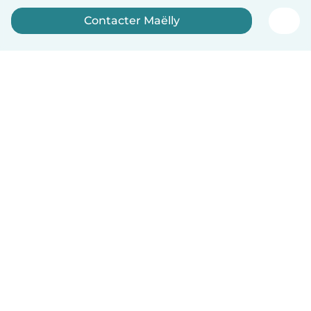
Contacter Maëlly
Inscrivez-vous maintenant
Français
Comment ça marche
Aide
Conditions et confidentialité
Tarifs