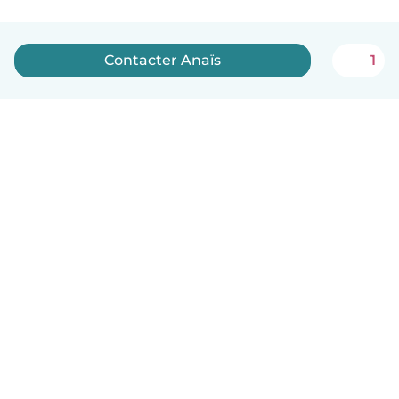
Contacter Anaïs
1
Français
Comment ça marche
Aide
Conditions et confidentialité
Tarifs
Coordonnées de l'entreprise
Babysits pour les entreprises