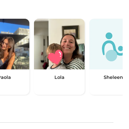
aola
Lola
Sheleena