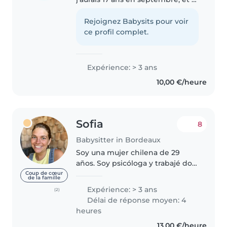
suis actuellement au lycée.
J'aimerais plus tard travailler
Rejoignez Babysits pour voir
dans le droit. Je fais
ce profil complet.
régulièrement du sport, plus..
Expérience: > 3 ans
10,00 €/heure
Sofia
8
Babysitter in Bordeaux
Soy una mujer chilena de 29
años. Soy psicóloga y trabajé dos
años en un colegio antes de
Coup de cœur
de la famille
venirme a Francia, donde trabajé
Expérience: > 3 ans
(2)
muy de cerca con todo tipo de
Délai de réponse moyen: 4
niños, incluyendo con
heures
necesidades..
13,00 €/heure