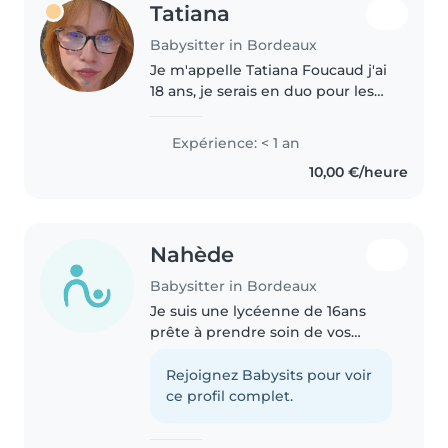
Tatiana
Babysitter in Bordeaux
Je m'appelle Tatiana Foucaud j'ai
18 ans, je serais en duo pour les
services
Expérience: < 1 an
10,00 €/heure
Nahède
Babysitter in Bordeaux
Je suis une lycéenne de 16ans
prête à prendre soin de vos
enfants et je ferai un point
d'honneur pour que vos enfants
Rejoignez Babysits pour voir
passent un agréable moment en
ce profil complet.
ma compagnie . Étant l'ainée
d'une..