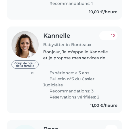
aujourd'hui je suis animatrice :)
Recommandations: 1
Je suis quelqu'un..
10,00 €/heure
Kannelle
12
Babysitter in Bordeaux
Bonjour, Je m'appelle Kannelle
et je propose mes services de
babysitting à Bordeaux. J'ai
Coup de cœur
de la famille
plusieurs années d'expérience
Expérience: > 3 ans
(1)
avec les enfants grâce à mes 16
Bulletin n°3 du Casier
mois en tant que fille au..
Judiciaire
Recommandations: 3
Réservations vérifiées: 2
11,00 €/heure