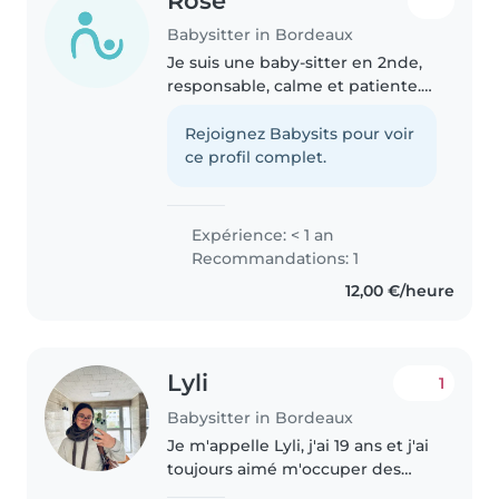
Rose
Babysitter in Bordeaux
Je suis une baby-sitter en 2nde,
responsable, calme et patiente.
Je n'ai pas encore d'expérience
professionnelle, mais je suis très
Rejoignez Babysits pour voir
à l'aise avec les enfants de tous
ce profil complet.
âges. J'adore..
Expérience: < 1 an
Recommandations: 1
12,00 €/heure
Lyli
1
Babysitter in Bordeaux
Je m'appelle Lyli, j'ai 19 ans et j'ai
toujours aimé m'occuper des
enfants. J'ai réalisé un stage de