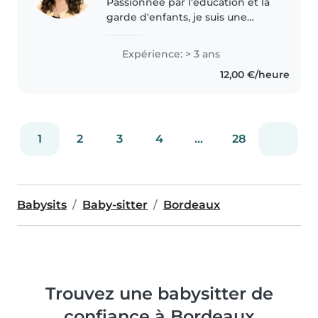
Passionnée par l'éducation et la
garde d'enfants, je suis une
jeune baby-sitter bilingue
(anglais, français) avec des bases
Expérience: > 3 ans
en espagnol. Avec environ 3 ans
12,00 €/heure
d'expérience dans la prise..
1
2
3
4
...
28
Babysits
Baby-sitter
Bordeaux
Trouvez une babysitter de
confiance à Bordeaux