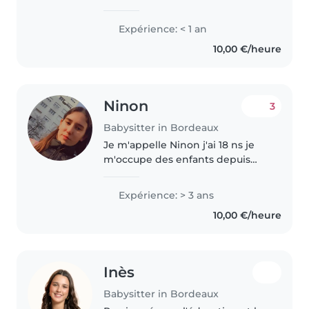
Expérience: < 1 an
10,00 €/heure
Ninon
3
Babysitter in Bordeaux
Je m'appelle Ninon j'ai 18 ns je
m'occupe des enfants depuis
l'age de 12ans et j'adore etre en
compagnie d'eux. Les enfants
Expérience: > 3 ans
sais une passion de travailler
10,00 €/heure
avec eux, je suis quelqu'un..
Inès
Babysitter in Bordeaux