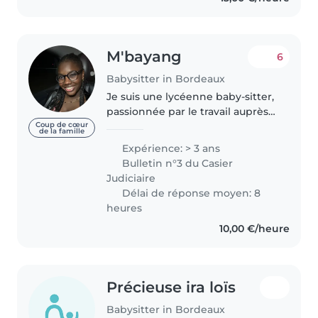
M'bayang
6
Babysitter in Bordeaux
Je suis une lycéenne baby-sitter,
passionnée par le travail auprès
des enfants. Avec 3 ans
Coup de cœur
de la famille
d'expérience auprès des tout-
Expérience: > 3 ans
petits, des enfants d'âge
Bulletin n°3 du Casier
préscolaire, primaire et même
Judiciaire
des..
Délai de réponse moyen: 8
heures
10,00 €/heure
Précieuse ira loïs
Babysitter in Bordeaux