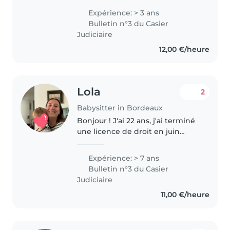
quatre jours pour apprendre les
Expérience: > 3 ans
bonnes pratiques du baby-
Bulletin n°3 du Casier
sitting, durant lequel..
Judiciaire
12,00 €/heure
Lola
2
Babysitter in Bordeaux
Bonjour ! J'ai 22 ans, j'ai terminé
une licence de droit en juin
dernier et cette année je suis en
service civique à Bordeaux. J'ai
Expérience: > 7 ans
commencé à faire du baby-
Bulletin n°3 du Casier
sitting à Bruxelles où..
Judiciaire
11,00 €/heure