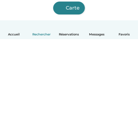
Carte
Accueil
Rechercher
Réservations
Messages
Favoris
Français
Comment ça marche
Aide
Conditions et confidentialité
Tarifs
Coordonnées de l'entreprise
Babysits pour les entreprises