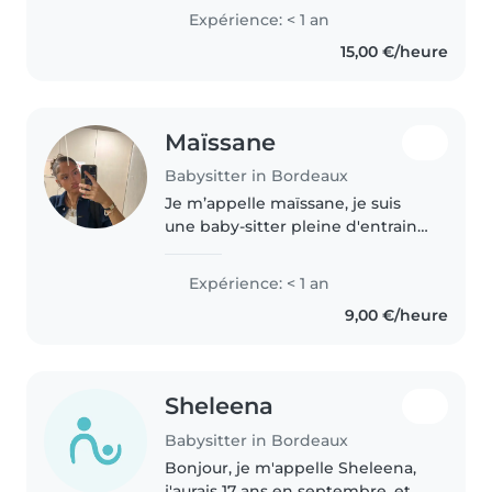
Expérience: < 1 an
15,00 €/heure
Maïssane
Babysitter in Bordeaux
Je m’appelle maïssane, je suis
une baby-sitter pleine d'entrain
et de patience, idéale pour
garder vos enfants d'âge
Expérience: < 1 an
préscolaire et élémentaire. Bien
9,00 €/heure
que jeune, je possède de
nombreuses..
Sheleena
Babysitter in Bordeaux
Bonjour, je m'appelle Sheleena,
j'aurais 17 ans en septembre, et je