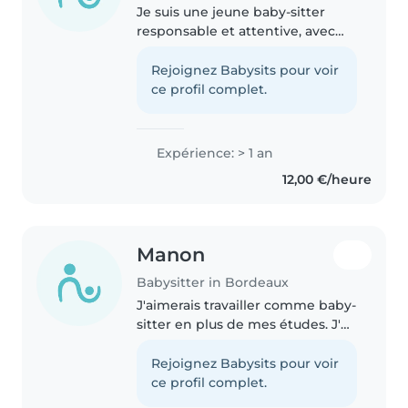
Je suis une jeune baby-sitter
responsable et attentive, avec
une année d'expérience en
garde d'enfants, notamment
Rejoignez Babysits pour voir
auprès de tout-petits, d'enfants
ce profil complet.
d'âge préscolaire et d'écoliers...
Expérience: > 1 an
12,00 €/heure
Manon
Babysitter in Bordeaux
J'aimerais travailler comme baby-
sitter en plus de mes études. J'ai
déjà de l'expérience en gardant
mes petits frères/sœurs ou
Rejoignez Babysits pour voir
même d'autres enfants. En plus
ce profil complet.
du babysitting, je suis..