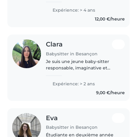
ans d'expérience en garde
d'enfants en âge préscolaire et
Expérience: > 4 ans
scolaire. Je parle français,
12,00 €/heure
macédonien et turc. Je suis
certifiée..
Clara
Babysitter in Besançon
Je suis une jeune baby-sitter
responsable, imaginative et
enthousiaste, récemment
diplômée du baccalauréat. J'ai 2
Expérience: > 2 ans
ans d'expérience avec les
9,00 €/heure
enfants d'âge préscolaire,
scolaire et..
Eva
Babysitter in Besançon
Étudiante en deuxième année