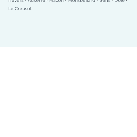
Nevers
Auxerre
Mâcon
Montbéliard
Sens
Dole
Le Creusot