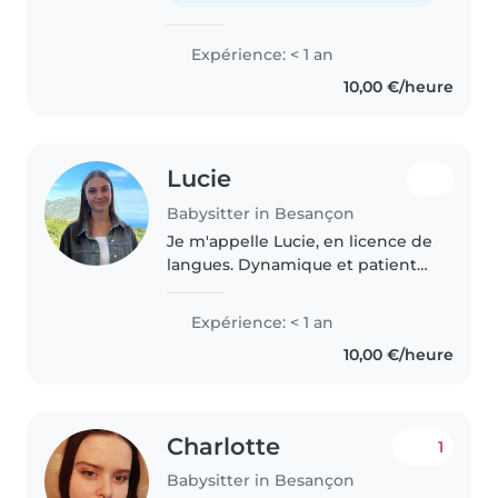
les..
Expérience: < 1 an
10,00 €/heure
Lucie
Babysitter in Besançon
Je m'appelle Lucie, en licence de
langues. Dynamique et patiente,
je propose des jeux éducatifs, de
l'aide aux devoirs et des activités
Expérience: < 1 an
en anglais, français ou italien.
10,00 €/heure
Conduite disponible..
Charlotte
1
Babysitter in Besançon