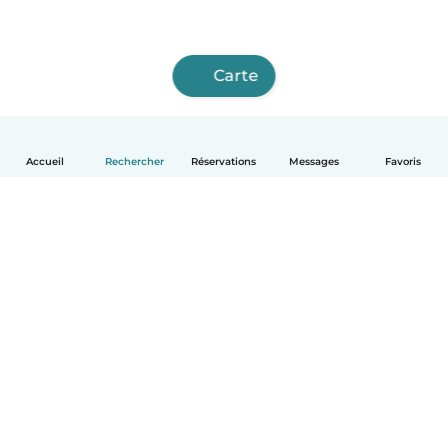
Carte
Accueil
Rechercher
Réservations
Messages
Favoris
Français
Comment ça marche
Aide
Conditions et confidentialité
Tarifs
Coordonnées de l'entreprise