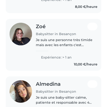
8,00 €/heure
Zoé
Babysitter in Besançon
Je suis une personne très timide
mais avec les enfants c'est
différent j'arrive en général à
m'entendre avec eux, j'aime
Expérience: > 1 an
beaucoup tout ce qui créativité
10,00 €/heure
(couture, dessin, coloriage..)..
Almedina
Babysitter in Besançon
Je suis une baby-sitter calme,
patiente et responsable avec 4