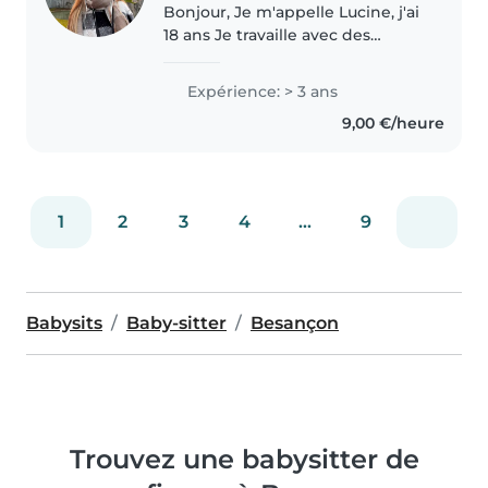
Bonjour, Je m'appelle Lucine, j'ai
18 ans Je travaille avec des
enfants depuis octobre et avant
ça j'ai fais beaucoup de
Expérience: > 3 ans
babysitting dans ma famille J'ai
9,00 €/heure
aussi pu effectuer un stage..
1
2
3
4
...
9
Babysits
Baby-sitter
Besançon
Trouvez une babysitter de