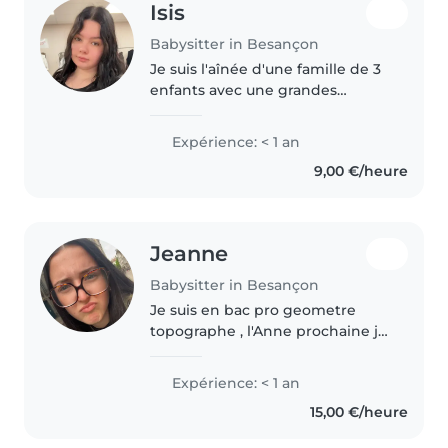
Isis
Babysitter in Besançon
Je suis l'aînée d'une famille de 3
enfants avec une grandes
familles avec beaucoup de
cousins avec les quelle j'ai pris le
Expérience: < 1 an
temps de faire des activités,
9,00 €/heure
j'aime faire de la pâtisserie,..
Jeanne
Babysitter in Besançon
Je suis en bac pro geometre
topographe , l'Anne prochaine je
fais un bts era et je cherche des
petit boulot pour payer mon
Expérience: < 1 an
loyer et mes courses , j'aime faire
15,00 €/heure
la fête , voir mes amis..