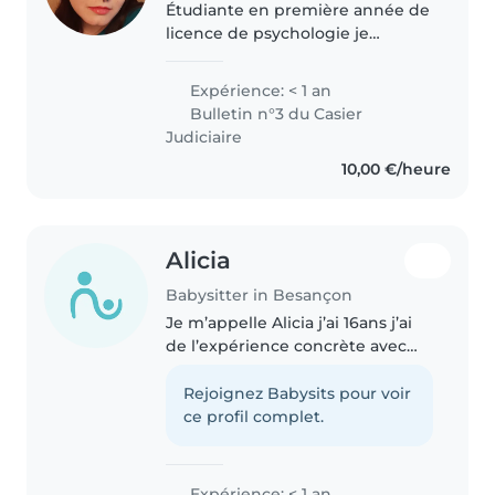
Étudiante en première année de
licence de psychologie je
recherche un petit boulot pour
arrondir mes fins de mois.
Expérience: < 1 an
J'adore passer du temps avec
Bulletin n°3 du Casier
des enfants je trouve ça
Judiciaire
enrichissant..
10,00 €/heure
Alicia
Babysitter in Besançon
Je m’appelle Alicia j’ai 16ans j’ai
de l’expérience concrète avec
les tout petits comme les plus
grands Je suis l’ainé de 3 petits
Rejoignez Babysits pour voir
frères de 9ans,6ans et 16mois Je
ce profil complet.
suis aimable ,..
Expérience: < 1 an