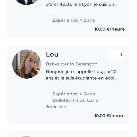
d'architecture à Lyon je suis une
personne créative, bienveillante,
à l'écoute avec des capacités
Expérience: > 2 ans
d'adaptation. Ayant déjà eu de
10,00 €/heure
l'expérience avec des enfants..
Lou
1
Babysitter in Besançon
Bonjour, je m’appelle Lou, j’ai 20
ans et je suis étudiante en école
d’ingénieur. J’ai déjà de
l’expérience avec les enfants car
Expérience: > 5 ans
cela fait environ 5 ans que je
Bulletin n°3 du Casier
garde des enfants âgés..
Judiciaire
10,00 €/heure