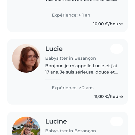
une personne sérieuse, motivée,
douce et responsable. J'ai 6
Expérience: > 1 an
petits frères de tous les âges,
10,00 €/heure
dont je me suis beaucoup..
Lucie
Babysitter in Besançon
Bonjour, je m’appelle Lucie et j’ai
17 ans. Je suis sérieuse, douce et
patiente. Je suis créative (je fais
souvent de l'orgami, de la
Expérience: > 2 ans
couture, des dessins, de la
11,00 €/heure
musique -> le piano)..
Lucine
Babysitter in Besançon