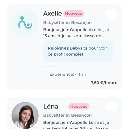
Axelle
Nouveau
Babysitter in Besançon
Bonjour, je m'appelle Axelle, j'ai
15 ans et je suis en classe de
seconde. Je me rend disponible
en soirée, le week-end ou même
Rejoignez Babysits pour voir
après les cours pour garder vos
ce profil complet.
enfants. J'aime beaucoup..
Expérience: < 1 an
7,50 €/heure
Léna
Nouveau
Babysitter in Besançon
Bonjour, je m'appelle Léna et je
vais bientôt avoir 20 ans. Je suis