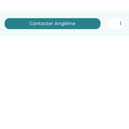
Contacter Angèline
1
Français
Comment ça marche
Aide
Conditions et confidentialité
Tarifs
Coordonnées de l'entreprise