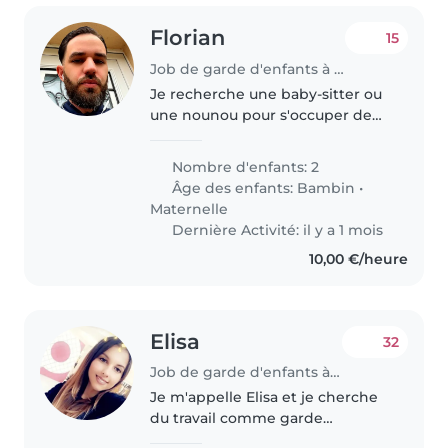
Florian
15
Job de garde d'enfants à Beauvais
Je recherche une baby-sitter ou
une nounou pour s'occuper de
nmes deux enfants, un en bas
âge( va avoir 3ans fin juin)et un
Nombre d'enfants: 2
autre en âge préscolaire( va sur
Âge des enfants:
Bambin
•
5ans). Nos enfants sont..
Maternelle
Dernière Activité: il y a 1 mois
10,00 €/heure
Elisa
32
Job de garde d'enfants à Beauvais
Je m'appelle Elisa et je cherche
du travail comme garde
d'enfants. Si quelqu'un a besoin,