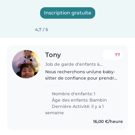
Inscription gratuite
4,7 / 5
Tony
77
Job de garde d'enfants à Beauvais
Nous recherchons un/une baby-
sitter de confiance pour prendre
soin de notre fille de 2 ans. Elle
est une enfant curieuse, amicale
Nombre d'enfants: 1
et joueuse. Nous aimerions que
Âge des enfants:
Bambin
le/la baby-sitter soit..
Dernière Activité: il y a 1
semaine
16,00 €/heure