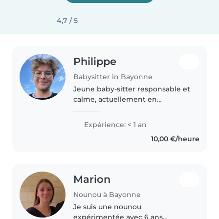
4,7 / 5
Philippe
Babysitter in Bayonne
Jeune baby-sitter responsable et
calme, actuellement en
formation BTS GPME, je suis
prête à m'occuper de vos
Expérience: < 1 an
enfants avec bienveillance.
10,00 €/heure
Expérience avec les enfants en
âge préscolaire,..
Marion
Nounou à Bayonne
Je suis une nounou
expérimentée avec 6 ans