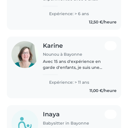
d'expérience, ayant pris soin
d'enfants de tous âges, des
Expérience: > 6 ans
bébés aux écoliers. Diplômée
12,50 €/heure
d'un Bac pro SAPAT, je suis
patiente, calme et responsable...
Karine
Nounou à Bayonne
Avec 15 ans d'expérience en
garde d'enfants, je suis une
nounou attentionnée et
qualifiée, spécialisée dans les
Expérience: > 11 ans
bébés et les tout-petits. Certifiée
11,00 €/heure
en premiers secours, je suis à
l'aise..
Inaya
Babysitter in Bayonne