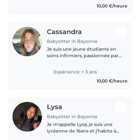
principalement avec des enfants
10,00 €/heure
d'âge préscolaire et scolaire. Je..
Cassandra
Babysitter in Bayonne
Je suis une jeune étudiante en
soins infirmiers, passionnée par
le bien-être des enfants. Avec 3
ans d'expérience en garde
Expérience: > 3 ans
d'enfants, je m'occupe avec
10,00 €/heure
plaisir des bébés, des tout-
petits,..
Lysa
Babysitter in Bayonne
Je m'appelle Lysa, je suis une
lycéenne de 16ans et j’habite à
Bayonne. Je suis une personne