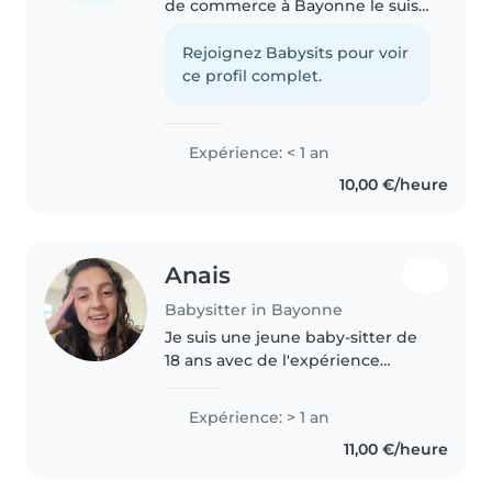
de commerce à Bayonne le suis
une baby-sitter sérieuse, douce
et responsable. l'ai l'habitude de
Rejoignez Babysits pour voir
m'occuper d'enfants de tout âge
ce profil complet.
et je veille toujours..
Expérience: < 1 an
10,00 €/heure
Anais
Babysitter in Bayonne
Je suis une jeune baby-sitter de
18 ans avec de l'expérience
auprès des bébés, tout-petits,
enfants d'âge préscolaire et
Expérience: > 1 an
scolaire. J'ai suivi une formation
11,00 €/heure
BAFA et je suis titulaire..