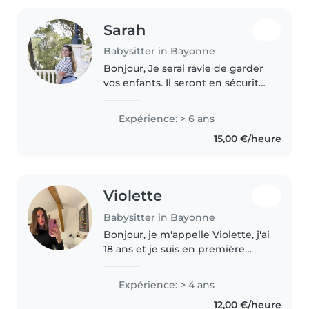
Sarah
Babysitter in Bayonne
Bonjour, Je serai ravie de garder
vos enfants. Il seront en sécurité
dans un lieu qui connaissent
déjà chez eux. Je suis ponctuelle,
Expérience: > 6 ans
j'ai le permis et la voiture.
15,00 €/heure
Violette
Babysitter in Bayonne
Bonjour, je m'appelle Violette, j'ai
18 ans et je suis en première
année de droit . Je m'occupe
d'enfants de tout âges depuis 4
Expérience: > 4 ans
ans et j'ai de l'expérience . Je suis
12,00 €/heure
responsable ,..