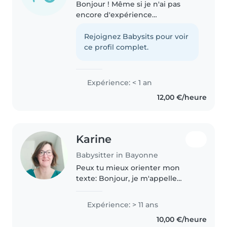
Bonjour ! Même si je n'ai pas
encore d'expérience
professionnelle en babysitting,
je suis une personne
Rejoignez Babysits pour voir
responsable, organisée,
ce profil complet.
ponctuelle et très douce. J'adore
les enfants et je suis..
Expérience: < 1 an
12,00 €/heure
Karine
Babysitter in Bayonne
Peux tu mieux orienter mon
texte: Bonjour, je m'appelle
Karine et souvent pour les
enfants cela devient kahine que
Expérience: > 11 ans
je trouve trop mignon. J'ai 15 ans
10,00 €/heure
d'expérience en tant