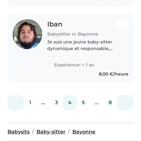
Iban
Babysitter in Bayonne
Je suis une jeune baby-sitter
dynamique et responsable,
idéale pour s'occuper de vos
enfants en bas âge, en âge
Expérience: < 1 an
d'aller à l'école ou adolescents.
8,00 €/heure
Je suis très à l'aise avec les
animaux,..
1
...
3
4
5
...
8
Babysits
Baby-sitter
Bayonne