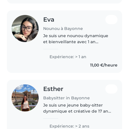
qu'assistante..
Eva
Nounou à Bayonne
Je suis une nounou dynamique
et bienveillante avec 1 an
d'expérience auprès d'enfants
de tous âges, des tout-petits aux
Expérience: > 1 an
adolescents. Je suis calme,
11,00 €/heure
responsable et j'ai un bon sens..
Esther
Babysitter in Bayonne
Je suis une jeune baby-sitter
dynamique et créative de 17 ans.
J'ai 2 années d'expérience dans
la garde d'enfants,
Expérience: > 2 ans