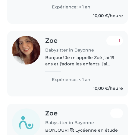
fiable, responsable et
Expérience: < 1 an
dynamique qui adore les
10,00 €/heure
enfants. Je vous propose mes
services de..
Zoe
1
Babysitter in Bayonne
Bonjour! Je m'appelle Zoé j'ai 19
ans et j'adore les enfants, j'ai
l'habitude de prendre soin d'eux.
Je suis étudiante en médecine
Expérience: < 1 an
et j'ai terminé mon année
10,00 €/heure
scolaire, je suis donc..
Zoe
Babysitter in Bayonne
BONJOUR! 🥰 Lycéenne en étude