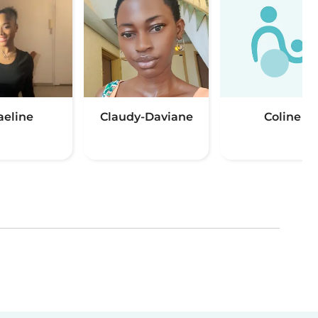
eline
Claudy-Daviane
Coline