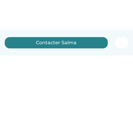
Contacter Salma
Français
Comment ça marche
Aide
Conditions et confidentialité
Tarifs