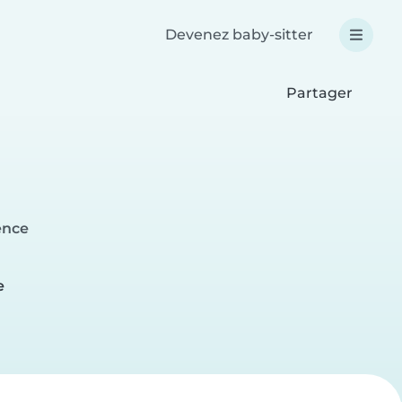
Devenez baby-sitter
Partager
ence
e
e