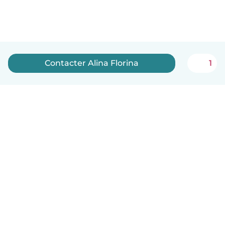
Contacter Alina Florina
1
Français
Comment ça marche
Aide
Conditions et confidentialité
Tarifs