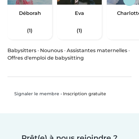
Déborah
Eva
Charlott
(1)
(1)
Babysitters
·
Nounous
·
Assistantes maternelles
·
Offres d'emploi de babysitting
•
Inscription gratuite
Signaler le membre
Prêt(e) à nous rejoindre ?