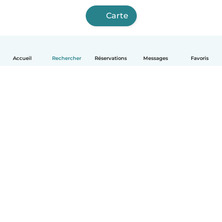
Carte
Accueil
Rechercher
Réservations
Messages
Favoris
Français
Comment ça marche
Aide
Conditions et confidentialité
Tarifs
Coordonnées de l'entreprise
Babysits pour les entreprises