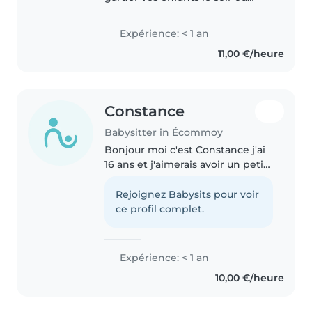
week-ends
Expérience: < 1 an
11,00 €/heure
Constance
Babysitter in Écommoy
Bonjour moi c'est Constance j'ai
16 ans et j'aimerais avoir un petit
job et être rémunérée pendant
mes vacances scolaires et les
Rejoignez Babysits pour voir
grandes vacances et parfois les
ce profil complet.
week-ends selon mes..
Expérience: < 1 an
10,00 €/heure