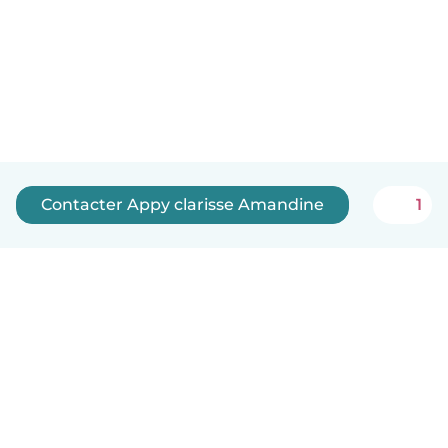
Contacter Appy clarisse Amandine
1
Français
Comment ça marche
Aide