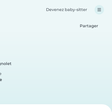
Devenez baby-sitter
Partager
gnolet
e
e