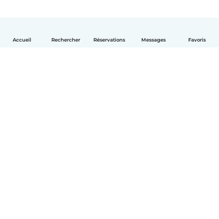
Accueil
Rechercher
Réservations
Messages
Favoris
Français
Comment ça marche
Aide
Conditions et confidentialité
Tarifs
Coordonnées de l'entreprise
Babysits pour les entreprises