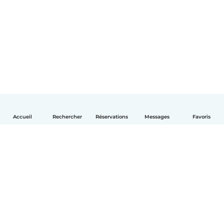
Accueil
Rechercher
Réservations
Messages
Favoris
Français
Comment ça marche
Aide