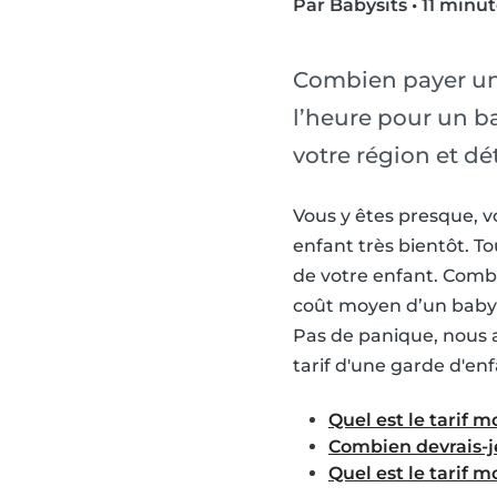
Par Babysits
•
11 minut
Combien payer un
l’heure pour un b
votre région et dé
Vous y êtes presque, v
enfant très bientôt. To
de votre enfant. Combie
coût moyen d’un baby-s
Pas de panique, nous a
tarif d'une garde d'enf
Quel est le tarif 
Combien devrais-j
Quel est le tarif 