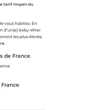
le tarif moyen du
le vous habitez. En
n d’un(e) baby-sitter
ement les plus élevés.
ure
.
es de France
France
e France