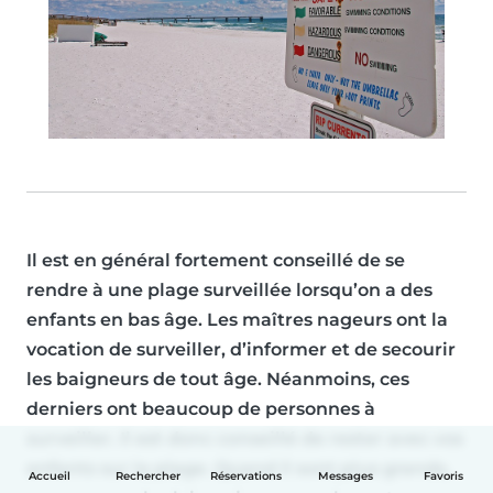
Il est en général fortement conseillé de se
rendre à une plage surveillée lorsqu’on a des
enfants en bas âge. Les maîtres nageurs ont la
vocation de surveiller, d’informer et de secourir
les baigneurs de tout âge. Néanmoins, ces
derniers ont beaucoup de personnes à
surveiller. Il est donc conseillé de
rester avec vos
enfants
sur la plage. Quand il sont plus grands,
Accueil
Rechercher
Réservations
Messages
Favoris