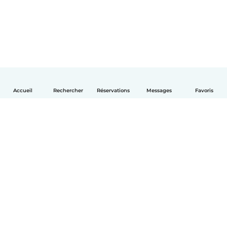
Accueil
Rechercher
Réservations
Messages
Favoris
Français
Comment ça marche
Aide
Conditions et confidentialité
Tarifs