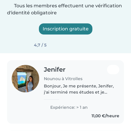
Tous les membres effectuent une vérification
d'identité obligatoire
Inscription gratuite
4,7 / 5
Jenifer
Nounou à Vitrolles
Bonjour, Je me présente, Jenifer,
j'ai terminé mes études et je
travaille depuis un an en tant
que nounou dans une agence.
Expérience: > 1 an
J'ai eu l'occasion de garder des
11,00 €/heure
enfants de différents âges,..