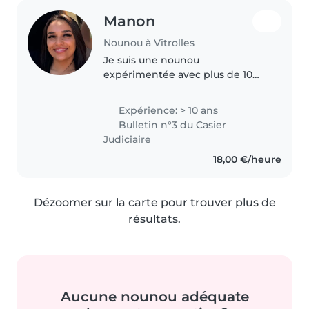
Manon
Nounou à Vitrolles
Je suis une nounou
expérimentée avec plus de 10
ans d'expérience, ayant travaillé
avec des enfants de tous âges,
Expérience: > 10 ans
des bébés aux adolescents. Je
Bulletin n°3 du Casier
suis certifiée en premiers
Judiciaire
secours et..
18,00 €/heure
Dézoomer sur la carte pour trouver plus de
résultats.
Aucune nounou adéquate