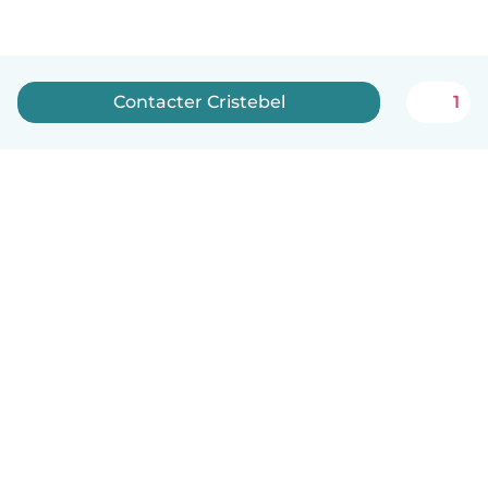
Contacter Cristebel
1
Français
Comment ça marche
Aide
Conditions et confidentialité
Tarifs
Coordonnées de l'entreprise