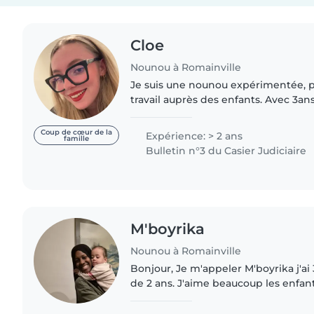
Cloe
Nounou à Romainville
Je suis une nounou expérimentée, p
travail auprès des enfants. Avec 3a
des bébés, et jeunes enfants, je suis diplômé du ca
AEPE. je suis calme,..
Coup de cœur de la
Expérience: > 2 ans
famille
Bulletin n°3 du Casier Judiciaire
M'boyrika
Nounou à Romainville
Bonjour, Je m'appeler M'boyrika j'ai 35 ans et petite fille
de 2 ans. J'aime beaucoup les enfant
que j'ai gardés sont restés très atta
toujours..