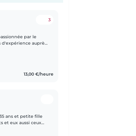
3
assionnée par le
ns d'expérience auprès
p
13,00 €/heure
s et eux aussi ceux
chés à moi et c'est