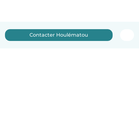
Contacter Houlématou
Français
Comment ça marche
Aide
Conditions et confidentialité
Tarifs
Coordonnées de l'entreprise