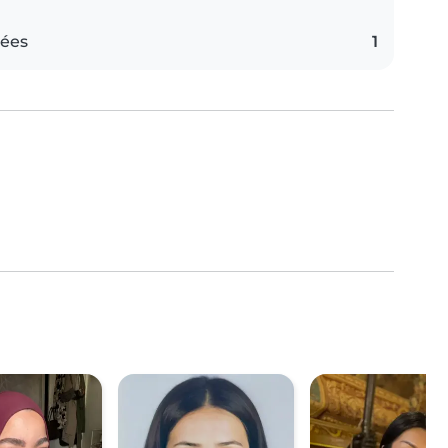
iées
1