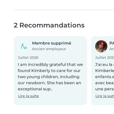
2 Recommandations
Membre supprimé
P
Ancien employeur
An
Juillet 2026
Juillet 20
I am incredibly grateful that we
J'ai eu l
found Kimberly to care for our
Kimberle
two young children, including
enfants 
our newborn. She has been an
avec beau
exceptional sup..
une pers
Lire la suite
Lire la sui