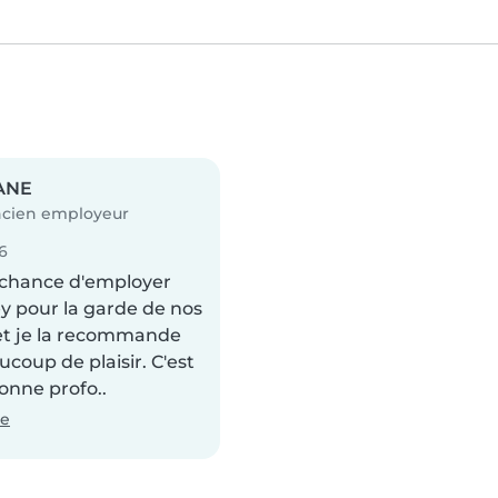
ANE
cien employeur
26
a chance d'employer
y pour la garde de nos
et je la recommande
coup de plaisir. C'est
onne profo..
te