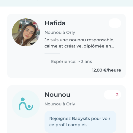
Hafida
Nounou à Orly
Je suis une nounou responsable,
calme et créative, diplômée en
éducation de la petite enfance.
Je suis à l'aise avec les enfants en
Expérience: > 3 ans
bas âge et les enfants d'âge
12,00 €/heure
préscolaire, y compris..
Nounou
2
Nounou à Orly
Rejoignez Babysits pour voir
ce profil complet.