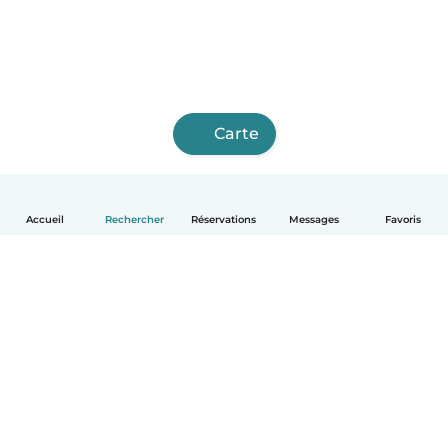
Carte
Accueil
Rechercher
Réservations
Messages
Favoris
Français
Comment ça marche
Aide
Conditions et confidentialité
Tarifs