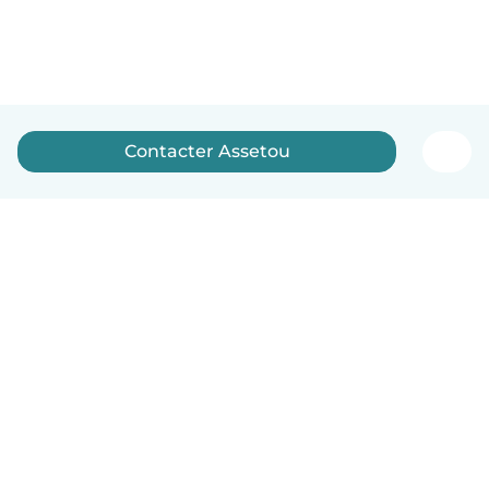
Contacter Assetou
Français
Comment ça marche
Aide
Conditions et confidentialité
Tarifs