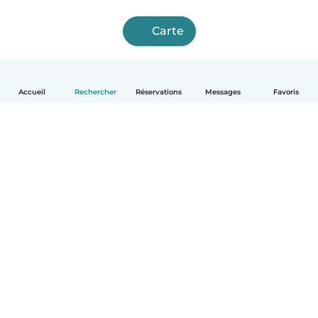
Carte
Accueil
Rechercher
Réservations
Messages
Favoris
Français
Comment ça marche
Aide
Conditions et confidentialité
Tarifs
Coordonnées de l'entreprise
Babysits pour les entreprises