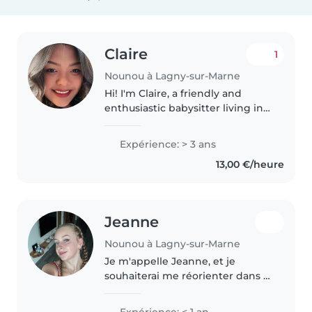
Claire
1
Nounou à Lagny-sur-Marne
Hi! I'm Claire, a friendly and
enthusiastic babysitter living in
Lagny-sur-Marne and working in
the Paris area. I'm currently
Expérience: > 3 ans
looking for babysitting
13,00 €/heure
opportunities close to home,
around..
Jeanne
Nounou à Lagny-sur-Marne
Je m'appelle Jeanne, et je
souhaiterai me réorienter dans la
garde d'enfants. N'ayant pas
encore de diplôme dans ce
Expérience: < 1 an