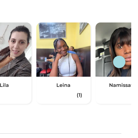
Lila
Leina
Namissata
(1)