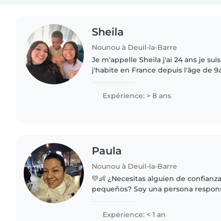
Sheila
Nounou à Deuil-la-Barre
Je m'appelle Sheila j'ai 24 ans je su
j'habite en France depuis l'âge de 9
de bienveillante, attentionnée,ponct
patiente,..
Expérience: > 8 ans
Paula
Nounou à Deuil-la-Barre
💛👶 ¿Necesitas alguien de confianza
pequeños? Soy una persona responsable, paciente y
cariñosa que disfruta compartir ti
ayudar con juegos didácticos,..
Expérience: < 1 an