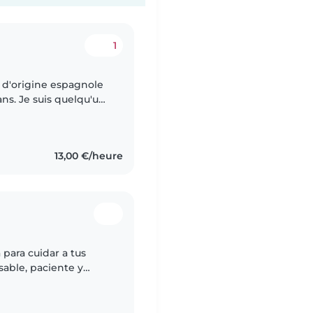
1
is d'origine espagnole
ans. Je suis quelqu'un
uelle,créative et très
13,00 €/heure
 para cuidar a tus
empo con niños. Puedo