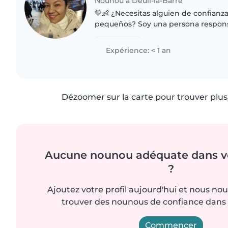
Nounou à Deuil-la-Barre
💛👶 ¿Necesitas alguien de confianza
pequeños? Soy una persona responsable, paciente y
cariñosa que disfruta compartir ti
ayudar con juegos didácticos,..
Expérience: < 1 an
Dézoomer sur la carte pour trouver plus 
Aucune nounou adéquate dans vo
?
Ajoutez votre profil aujourd'hui et nous no
trouver des nounous de confiance dans 
Commencer