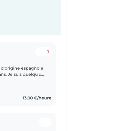
1
is d'origine espagnole
ans. Je suis quelqu'un
uelle,créative et très
13,00 €/heure