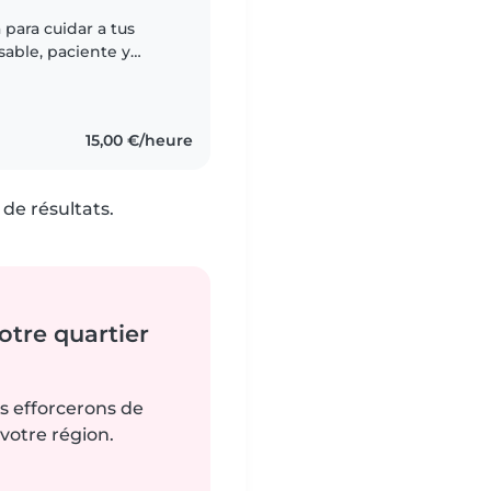
 para cuidar a tus
empo con niños. Puedo
15,00 €/heure
de résultats.
tre quartier
us efforcerons de
votre région.