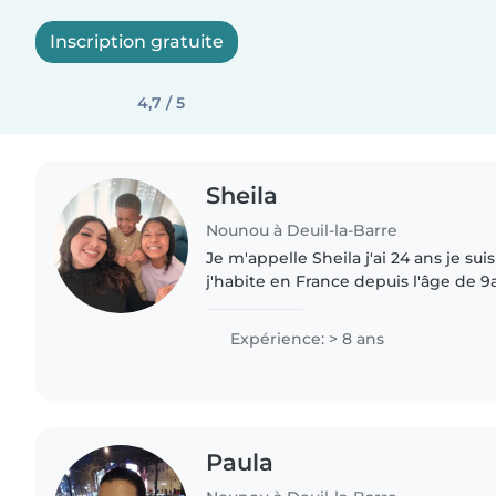
Inscription gratuite
4,7 / 5
Sheila
Nounou à Deuil-la-Barre
Je m'appelle Sheila j'ai 24 ans je su
j'habite en France depuis l'âge de 9
de bienveillante, attentionnée,ponct
patiente,..
Expérience: > 8 ans
Paula