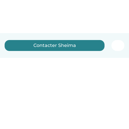
Contacter Sheima
Français
Comment ça marche
Aide
Conditions et confidentialité
Tarifs