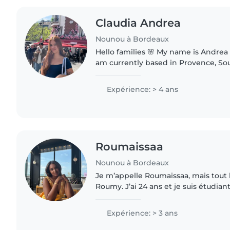
Claudia Andrea
Nounou à Bordeaux
Hello families 🌸 My name is Andrea Lema Restrepo, and I
am currently based in Provence, Sou
experienced and responsible nanny
years of childcare..
Expérience: > 4 ans
Roumaissaa
Nounou à Bordeaux
Je m’appelle Roumaissaa, mais tout
Roumy. J’ai 24 ans et je suis étudiant
Responsable, souriante et à l’écout
m’occuper des enfants..
Expérience: > 3 ans