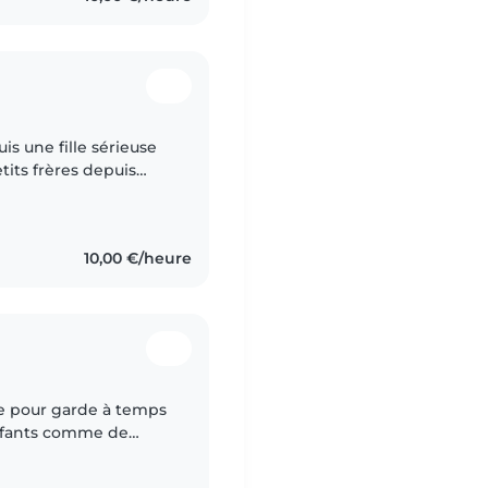
uis une fille sérieuse
tits frères depuis
t), je suis disponible
10,00 €/heure
e pour garde à temps
enfants comme de