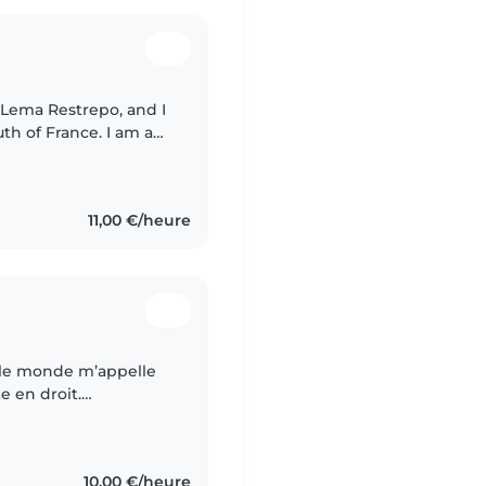
th of France. I am an
 with more than 4
11,00 €/heure
 le monde m’appelle
e en droit.
e, j’aime beaucoup
10,00 €/heure