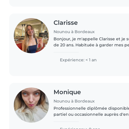
Clarisse
Nounou à Bordeaux
Bonjour, je m'appelle Clarisse et je s
de 20 ans. Habituée à garder mes pe
longtemps (11 ans et 2 ans maintenan
pour vos..
Expérience: < 1 an
Monique
Nounou à Bordeaux
Professionnelle diplômée disponibl
partiel ou occasionnelle auprès d'
bébés ou de bambins garde simple ou partagée -
périscolaire - mercredi..