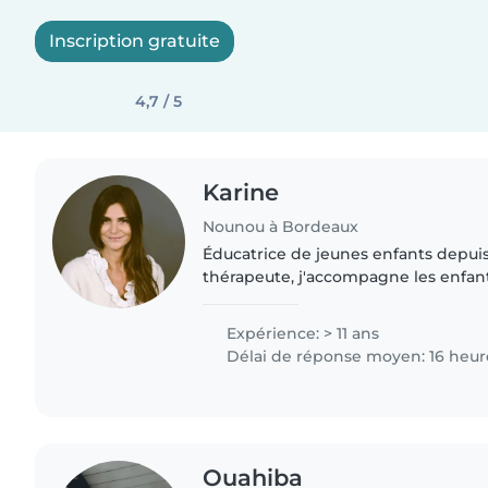
Inscription gratuite
4,7 / 5
Karine
Nounou à Bordeaux
Éducatrice de jeunes enfants depuis 
thérapeute, j'accompagne les enfant
créativité et imagination jusqu'au
l'endormissement. J'aime..
Expérience: > 11 ans
Délai de réponse moyen: 16 heur
Ouahiba