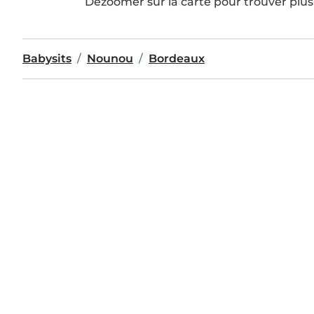
Dézoomer sur la carte pour trouver plus 
Babysits
Nounou
Bordeaux