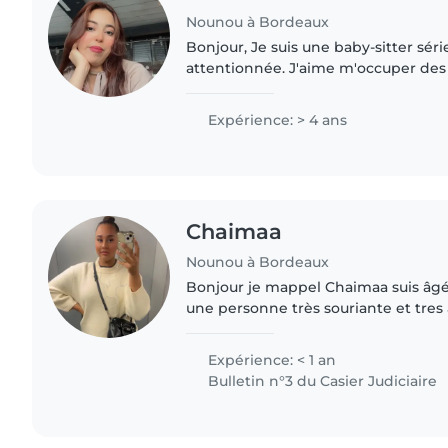
Nounou à Bordeaux
Bonjour, Je suis une baby-sitter sérieuse, responsable et
attentionnée. J'aime m'occuper des e
leur bien-être et à leur sécurité. G
dans la..
Expérience: > 4 ans
Chaimaa
Nounou à Bordeaux
Bonjour je mappel Chaimaa suis âgée
une personne très souriante et tres
l'expérience dans la garde des enfan
personne très créatives..
Expérience: < 1 an
Bulletin n°3 du Casier Judiciaire