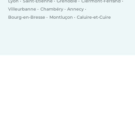
Lyon
Saint-Étienne
Grenoble
Clermont-Ferrand
Villeurbanne
Chambéry
Annecy
Bourg-en-Bresse
Montluçon
Caluire-et-Cuire