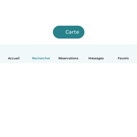
Carte
Accueil
Rechercher
Réservations
Messages
Favoris
Français
Comment ça marche
Aide
Conditions et confidentialité
Tarifs
Coordonnées de l'entreprise