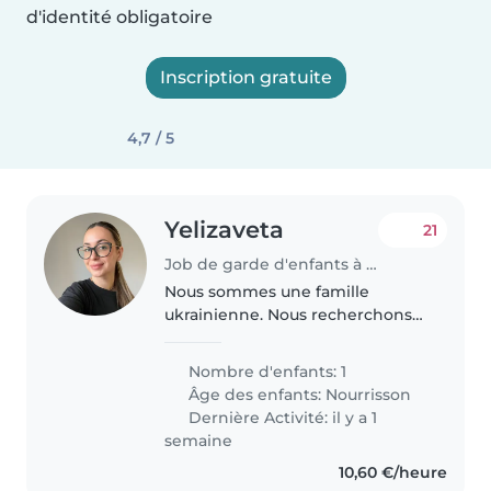
d'identité obligatoire
Inscription gratuite
4,7 / 5
Yelizaveta
21
Job de garde d'enfants à Villefranche-sur-Saône
Nous sommes une famille
ukrainienne. Nous recherchons
une nounou responsable pour
notre petite fille, car sa maman
Nombre d'enfants: 1
doit reprendre ses études en
Âge des enfants:
Nourrisson
septembre.
Dernière Activité: il y a 1
semaine
10,60 €/heure